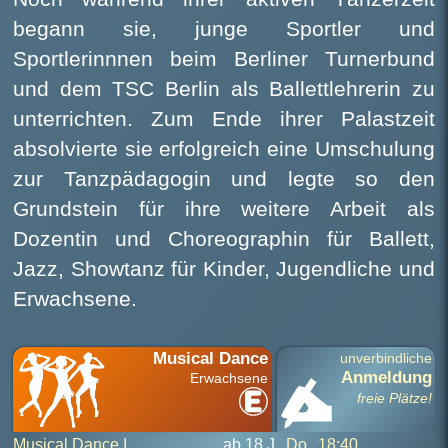
begann sie, junge Sportler und
Sportlerinnnen beim Berliner Turnerbund
und dem TSC Berlin als Ballettlehrerin zu
unterrichten. Zum Ende ihrer Palastzeit
absolvierte sie erfolgreich eine Umschulung
zur Tanzpädagogin und legte so den
Grundstein für ihre weitere Arbeit als
Dozentin und Choreographin für Ballett,
Jazz, Showtanz für Kinder, Jugendliche und
Erwachsene.
Musical Dance
unverbindliche
Anmeldung
Erwachsene
freie Plätze!
Musical Dance I
ab 18 J
Do
18:40