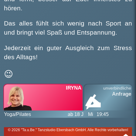
hören.
Das alles fühlt sich wenig nach Sport an
und bringt viel Spaß und Entspannung.
Jederzeit ein guter Ausgleich zum Stress
des Alltags!
😉
IRYNA
unverbindliche
Anfrage
Yoga/Pilates
ab 18 J
Mi
19:45
© 2026 "Ta.u.Be." Tanzstudio Ebersbach GmbH. Alle Rechte vorbehalten!