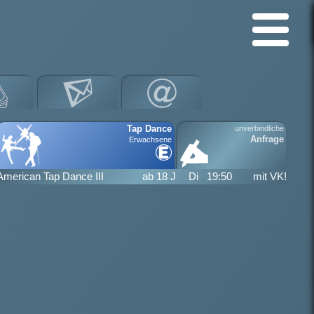
Tap Dance
unverbindliche
Anfrage
Erwachsene
American Tap Dance III
ab ­18 J
Di
19:50
mit VK!