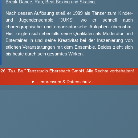
Break Dance, Rap, Beat Boxing und Skating.
Nach dessen Auflösung stieß er 1989 als Tänzer zum Kinder-
und Jugendensemble 'JUKS', wo er schnell auch
choreographische und organisatorische Aufgaben übernahm.
Hier zeigten sich ebenfalls seine Qualitäten als Moderator und
Entertainer in und seine Kreativität bei der Inszenierung von
etlichen Veranstaltungen mit dem Ensemble. Beides zieht sich
bis heute durch sein gesamtes Wirken.
In dieser Zeit begann
Tassilo
auch seine Step-Ausbildung. Zu
26 "Ta.u.Be." Tanzstudio Ebersbach GmbH. Alle Rechte vorbehalten!
seinen Lehrern zählten seit dem u.a. Brenda Buffalino, Victor
Cuno, Heather Cornell, Pascal Hulin, Andreas Dänel und Sam
- Impressum & Datenschutz -
Weber. Durch seine Leidenschaft für das Metier und seinen
Ehrgeiz wurde American Tap Dance ab 1999 zu seiner
beruflichen Hauptbeschäftigung.
Gemeinsam mit dem Ensemble des 'JUKS' stellte sich
Tassilo
1992 der Herausforderung, ein Programm für Jugendweihen
bzw. -feiern zu entwickeln. Sein Anspruch, diese
Veranstaltungen mit einer jugendlich-feierlichen Show zu
"entstauben", gilt auch weiterhin und führte zu der heute