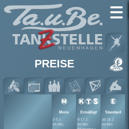
PREISE
Minis
Ermä­ßigt
Stan­dard
3-5 J.
6-17 J.
ab 18 J.
45 Min.
60 Min.
60 Min.