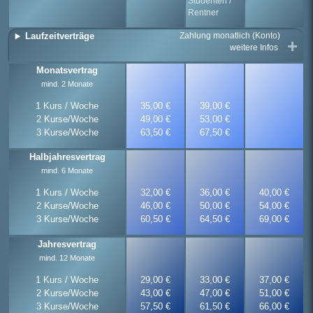
Stu­den­ten / 
Rent­ner
Zahlung monatlich (Konto)
Laufzeitverträge
weitere Infos 
Monats­vertrag
mind. 2 Monate
1 Kurs / Woche
35,00 €
39,00 €
2 Kurse/Woche
49,00 €
53,00 €
3 Kurse/Woche
63,50 €
67,50 €
Halbjahres­vertrag
mind. 6 Monate
1 Kurs / Woche
32,00 €
36,00 €
40,00 €
2 Kurse/Woche
46,00 €
50,00 €
54,00 €
3 Kurse/Woche
60,50 €
64,50 €
69,00 €
Jahres­vertrag
mind. 12 Monate
1 Kurs / Woche
29,00 €
33,00 €
37,00 €
2 Kurse/Woche
43,00 €
47,00 €
51,00 €
3 Kurse/Woche
57,50 €
61,50 €
66,00 €